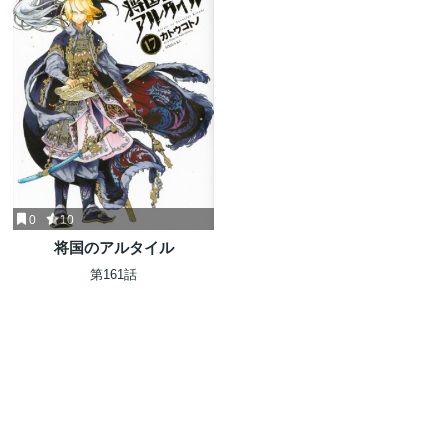
0
10
将国のアルタイル
第161話