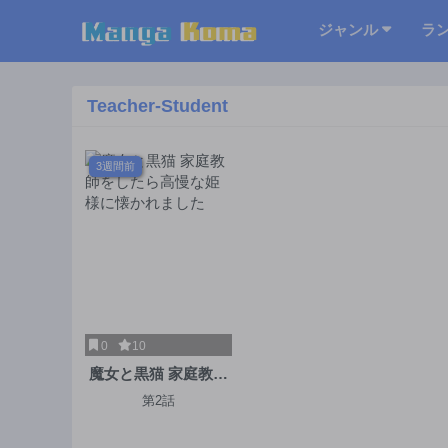
ジャンル
ラ
Teacher-Student
3週間前
0
10
魔女と黒猫 家庭教師
をしたら高慢な姫様
第2話
に懐かれました