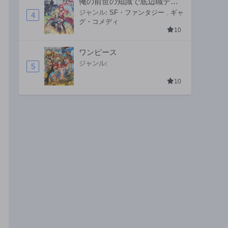
俺の前世の知識で底辺職テイ
マーが上級職になってしまい
ジャンル:
SF・ファンタジー
,
ギャ
4
グ・コメディ
そうな件
10
ワンピース
ジャンル:
5
10