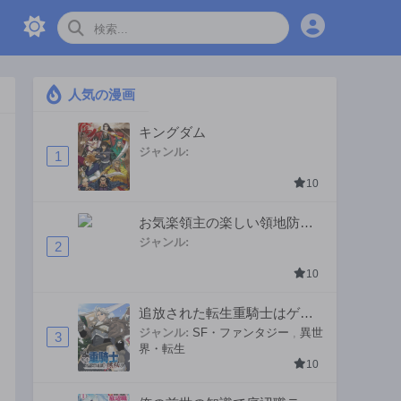
人気の漫画
キングダム
ジャンル:
1
10
お気楽領主の楽しい領地防衛
〜生産系魔術で名もなき村を
ジャンル:
2
最強の城塞都市に〜
10
追放された転生重騎士はゲー
ム知識で無双する
ジャンル:
SF・ファンタジー
,
異世
3
界・転生
10