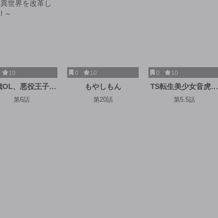
10
0
10
0
10
歳OL、悪役王子を
もやしもん
TS転生美少女音虎玲
めました～不自由
子は寝取られたい
第6話
第20話
第5.5話
異世界を改革しま
す! ～