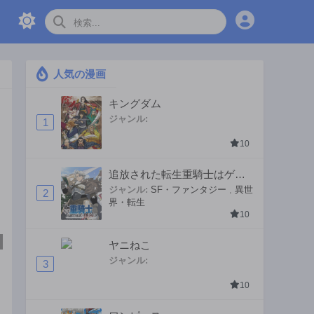
人気の漫画
キングダム
ジャンル:
1
10
追放された転生重騎士はゲー
ム知識で無双する
ジャンル:
SF・ファンタジー
,
異世
2
界・転生
10
ヤニねこ
ジャンル:
3
ル
10