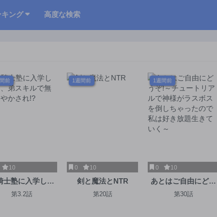
ンキング
高度な検索
週間前
1週間前
1週間前
10
0
10
0
10
騎士塾に入学した
剣と魔法とNTR
あとはご自由にどう
、弟スキルで無限
ぞ!～チュートリア
第3.2話
第20話
第30話
甘やかされ!?
で神様がラスボスを
倒しちゃったので私