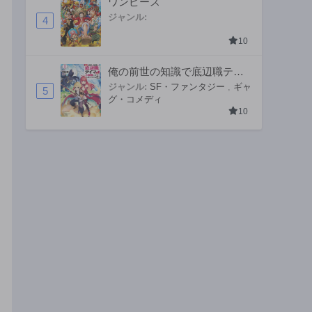
ワンピース
ジャンル:
4
10
俺の前世の知識で底辺職テイ
マーが上級職になってしまい
ジャンル:
SF・ファンタジー
,
ギャ
5
グ・コメディ
そうな件
10