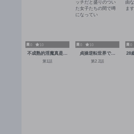
0
10
0
10
0
不成熟的淫魔真是非
貞操逆転世界での
28
常抱歉
俺、気軽にヤれるビ
始
第1話
第2.2話
ッチだと盛りのつい
な
た女子たちの間で噂
になってい