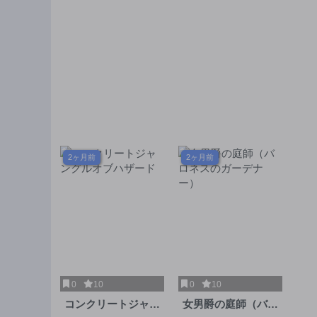
2ヶ月前
2ヶ月前
0
10
0
10
コンクリートジャン
女男爵の庭師（バロ