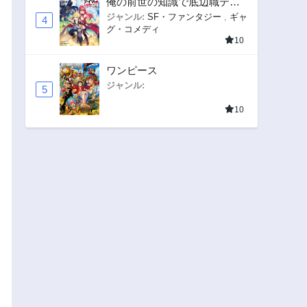
俺の前世の知識で底辺職テイ
マーが上級職になってしまい
ジャンル:
SF・ファンタジー
,
ギャ
4
グ・コメディ
そうな件
10
ワンピース
ジャンル:
5
10