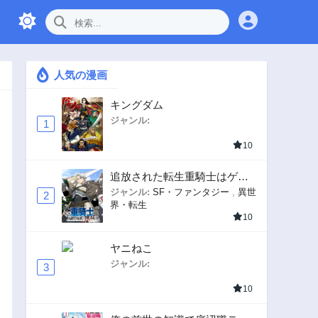
人気の漫画
キングダム
ジャンル:
1
10
追放された転生重騎士はゲー
ム知識で無双する
ジャンル:
SF・ファンタジー
,
異世
2
界・転生
10
ヤニねこ
ジャンル:
3
10