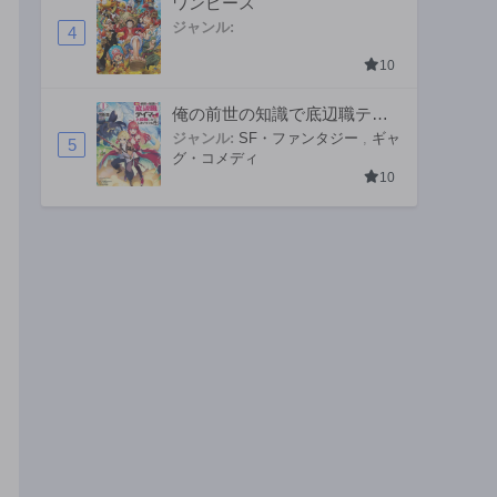
ワンピース
ジャンル:
4
10
俺の前世の知識で底辺職テイ
マーが上級職になってしまい
ジャンル:
SF・ファンタジー
,
ギャ
5
グ・コメディ
そうな件
10