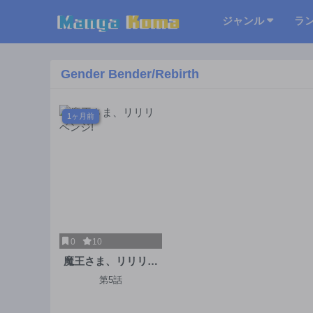
ジャンル
ラ
Gender Bender/Rebirth
1ヶ月前
0
10
魔王さま、リリリベ
ンジ!
第5話