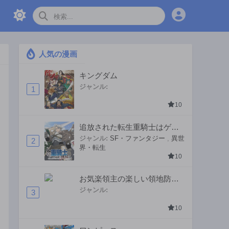
人気の漫画
キングダム
ジャンル:
1
10
追放された転生重騎士はゲー
ム知識で無双する
ジャンル:
SF・ファンタジー
,
異世
2
界・転生
10
お気楽領主の楽しい領地防衛
〜生産系魔術で名もなき村を
ジャンル:
3
最強の城塞都市に〜
10