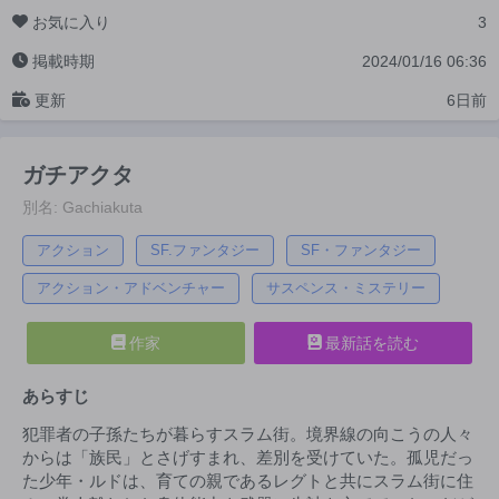
お気に入り
3
掲載時期
2024/01/16 06:36
更新
6日前
ガチアクタ
別名: Gachiakuta
アクション
SF.ファンタジー
SF・ファンタジー
アクション・アドベンチャー
サスペンス・ミステリー
作家
最新話を読む
あらすじ
犯罪者の子孫たちが暮らすスラム街。境界線の向こうの人々
からは「族民」とさげすまれ、差別を受けていた。孤児だっ
た少年・ルドは、育ての親であるレグトと共にスラム街に住