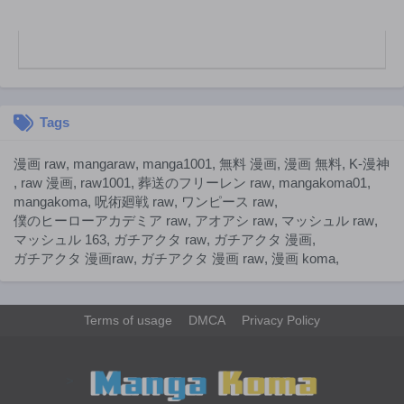
11ヶ月前
11ヶ月前
第148話
第147話
11ヶ月前
1年前
第146話
第145話
1年前
1年前
Tags
第144話
第143話
1年前
1年前
漫画 raw
,
mangaraw
,
manga1001
,
無料 漫画
,
漫画 無料
,
K-漫神
第142話
第141話
,
raw 漫画
,
raw1001
,
葬送のフリーレン raw
,
mangakoma01
,
1年前
1年前
mangakoma
,
呪術廻戦 raw
,
ワンピース raw
,
僕のヒーローアカデミア raw
,
アオアシ raw
,
マッシュル raw
,
第140.2話
第140話
マッシュル 163
,
ガチアクタ raw
,
ガチアクタ 漫画
,
1年前
1年前
ガチアクタ 漫画raw
,
ガチアクタ 漫画 raw
,
漫画 koma
,
第139話
第138話
1年前
1年前
第137話
第136話
Terms of usage
DMCA
Privacy Policy
1年前
1年前
第135話
第134話
>
1年前
1年前