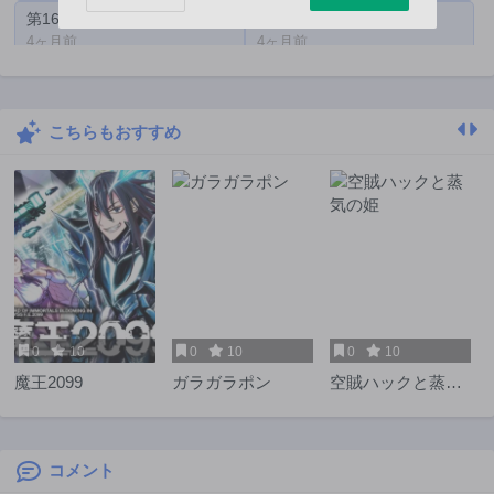
第165話
第164話
4ヶ月前
4ヶ月前
第163話
第162.2話
5ヶ月前
6ヶ月前
こちらもおすすめ
第162話
第161話
7ヶ月前
7ヶ月前
第160話
第159話
7ヶ月前
8ヶ月前
第158話
第157話
8ヶ月前
8ヶ月前
第156話
第155話
9ヶ月前
9ヶ月前
0
10
0
10
0
10
第154話
第153話
魔王2099
ガラガラポン
空賊ハックと蒸気
10ヶ月前
10ヶ月前
の姫
第152話
第151話
10ヶ月前
10ヶ月前
コメント
第150話
第149話