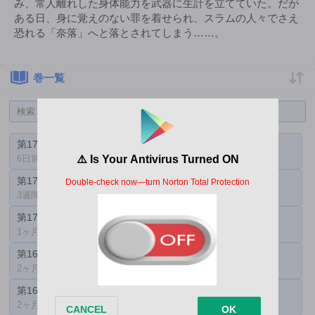
み、常人離れした身体能力を武器に生計を立てていた。だが
ある日、身に覚えのない罪を着せられ、スラムの人々でさえ
恐れる「奈落」へと落とされてしまう……。
巻一覧
第173話
第172.2話
6日前
2週間前
第172話
第171話
3週間前
1ヶ月前
第170話
第169話
1ヶ月前
2ヶ月前
第168話
第167.2話
2ヶ月前
2ヶ月前
第167話
第166話
2ヶ月前
3ヶ月前