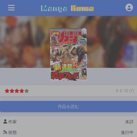
8.1
/
10
(
7
)
作品を読む
作家
未詳
状態
進行中