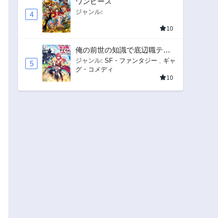
ワンピース
ジャンル:
4
10
俺の前世の知識で底辺職テイ
マーが上級職になってしまい
ジャンル:
SF・ファンタジー
,
ギャ
5
グ・コメディ
そうな件
10