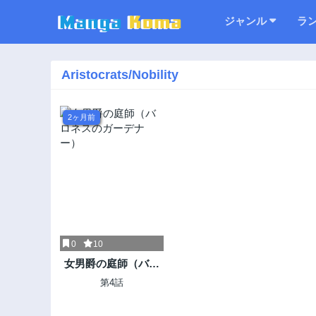
ジャンル
ラ
Aristocrats/Nobility
2ヶ月前
0
10
女男爵の庭師（バロ
ネスのガーデナー）
第4話