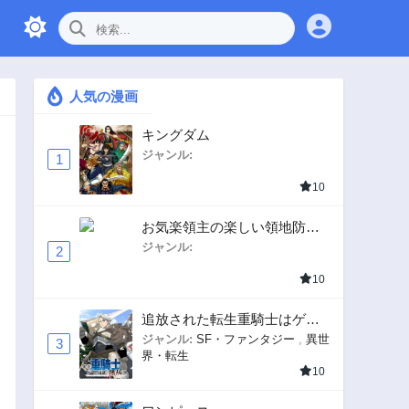
人気の漫画
キングダム
ジャンル:
1
10
お気楽領主の楽しい領地防衛
〜生産系魔術で名もなき村を
ジャンル:
2
最強の城塞都市に〜
10
追放された転生重騎士はゲー
ム知識で無双する
ジャンル:
SF・ファンタジー
,
異世
3
界・転生
10