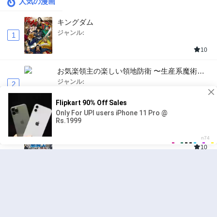
人気の漫画
キングダム
ジャンル:
1
10
お気楽領主の楽しい領地防衛 〜生産系魔術で
名もなき村を最強の城塞都市に〜
ジャンル:
2
10
追放された転生重騎士はゲーム知識で無双する
ジャンル:
SF・ファンタジー
,
異世界・転生
3
10
俺の前世の知識で底辺職テイマーが上級職にな
ってしまいそうな件
ジャンル:
SF・ファンタジー
,
ギャグ・コメディ
4
10