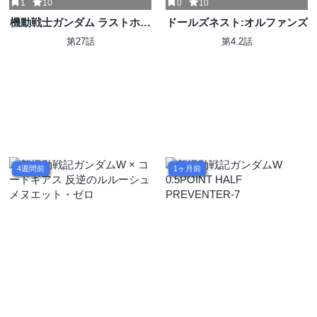
1
10
0
10
機動戦士ガンダム ラストホラ
ドールズネスト:オルファンズ
イズン
第27話
第4.2話
4週間前
1ヶ月前