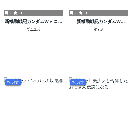
0
10
0
10
新機動戦記ガンダムW × コー
新機動戦記ガンダムW
ドギアス 反逆のルルーシュ
0.5POINT HALF
第1.1話
第7話
メヌエット・ゼロ
PREVENTER-7
2ヶ月前
3ヶ月前