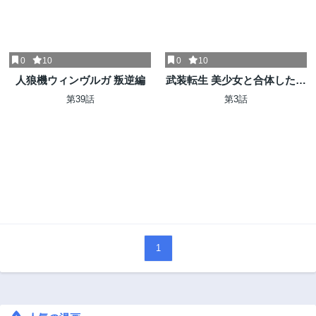
0
10
0
10
人狼機ウィンヴルガ 叛逆編
武装転生 美少女と合体したお
っさん伝説になる
第39話
第3話
1