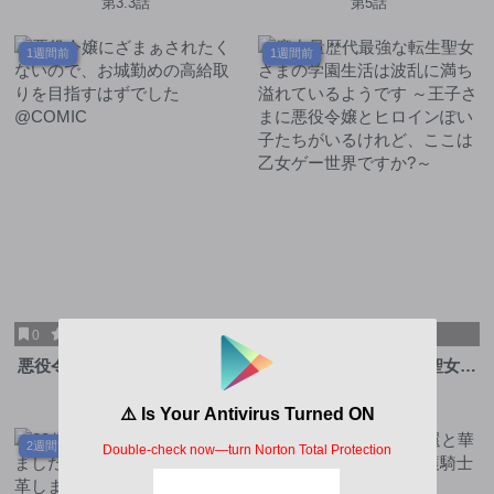
第3.3話
第5話
1週間前
1週間前
0
5
0
10
悪役令嬢にざまぁされたくな
魔力量歴代最強な転生聖女さ
いので、お城勤めの高給取り
まの学園生活は波乱に満ち溢
第5.2話
第6話
を目指すはずでした@COMIC
れているようです ～王子さま
に悪役令嬢とヒロインぽい子
2週間前
2週間前
たちがいるけれど、ここは乙
女ゲー世界ですか?～