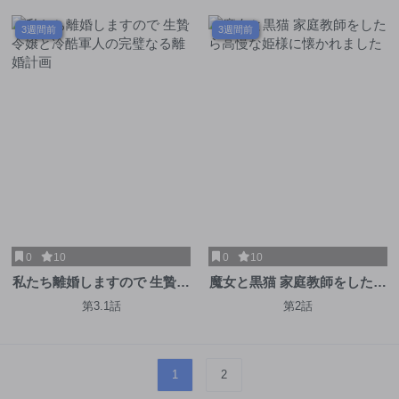
3週間前
3週間前
0
10
0
10
私たち離婚しますので 生贄令
魔女と黒猫 家庭教師をしたら
嬢と冷酷軍人の完璧なる離婚
高慢な姫様に懐かれました
第3.1話
第2話
計画
1
2