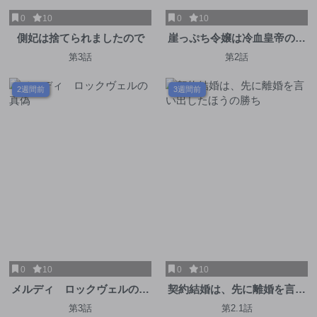
0
10
0
10
側妃は捨てられましたので
崖っぷち令嬢は冷血皇帝のお
世話係〜侍女のはずが皇帝妃
第3話
第2話
になるみたいです〜
2週間前
3週間前
0
10
0
10
メルディ゠ロックヴェルの真
契約結婚は、先に離婚を言い
偽
出したほうの勝ち
第3話
第2.1話