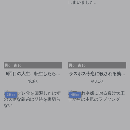
0
10
0
10
5回目の人生、転生したら死
ラスボス令息に殺される義姉
にそうな孤児でした
ですが、彼を好きになってし
第3話
第8.1話
まいました。
3日前
4日前