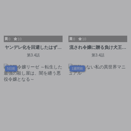
0
10
0
10
ヤンデレ化を回避したはずの
流され令嬢に贈る負け犬王子
天使な義弟は期待を裏切らな
からの本気のラブソング
第3.4話
第3.4話
い
5日前
1週間前