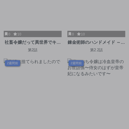
0
10
0
10
社畜令嬢だって異世界でキャ
錬金術師のハンドメイド ～フ
ンプがしたい!馬鹿王子を婚約
リマやってるだけなのに伝説
第2話
第2.2話
破棄した私の飯テロスローラ
的な扱いされてました～
イフ
2週間前
2週間前