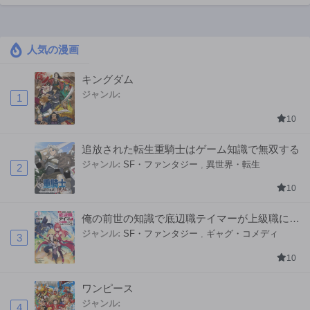
人気の漫画
キングダム
ジャンル:
1
10
追放された転生重騎士はゲーム知識で無双する
ジャンル:
SF・ファンタジー
,
異世界・転生
2
10
俺の前世の知識で底辺職テイマーが上級職にな
ってしまいそうな件
ジャンル:
SF・ファンタジー
,
ギャグ・コメディ
3
10
ワンピース
ジャンル:
4