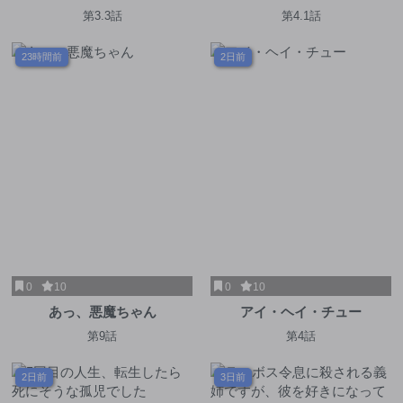
にかけて!
第3.3話
第4.1話
23時間前
2日前
0
10
0
10
あっ、悪魔ちゃん
アイ・ヘイ・チュー
第9話
第4話
2日前
3日前