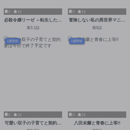
0
10
0
10
必殺令嬢リーゼ ～転生した最
冒険しない私の異世界マニュ
強の殺し屋は、闇を纏う悪役
アル
第3.1話
第5話
令嬢となる～
1週間前
1週間前
0
10
0
10
可愛い双子の子育てと契約妻
八田未蘭と青春に上等!!
は今日で終了予定です