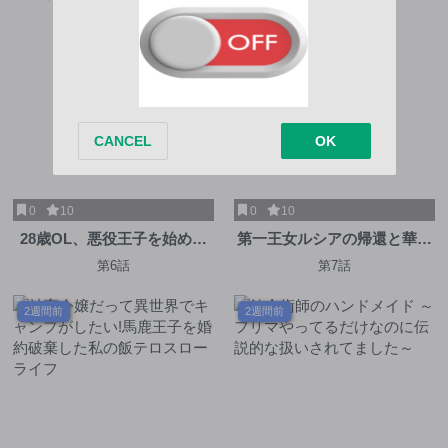
0
10
0
10
28歳OL、悪役王子を始めま
第一王女ルシアの帰還と華麗
した～不自由な異世界を改革
なる快進撃 海の守護騎士と
第6話
第7話
します! ～
の出逢い
2週間前
2週間前