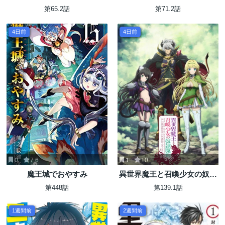
第65.2話
第71.2話
4日前
4日前
0
7.6
1
10
魔王城でおやすみ
異世界魔王と召喚少女の奴隷
魔術
第448話
第139.1話
1週間前
2週間前