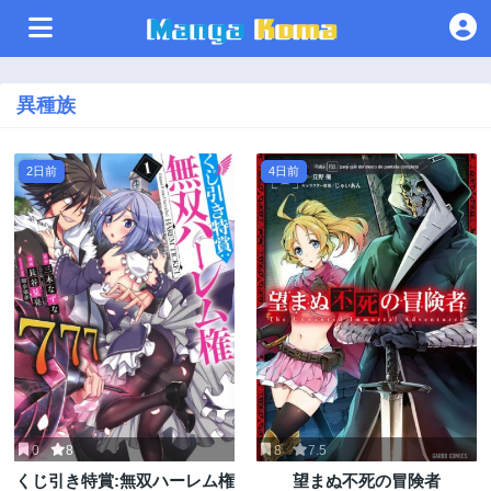
異種族
2日前
4日前
0
8
8
7.5
くじ引き特賞:無双ハーレム権
望まぬ不死の冒険者