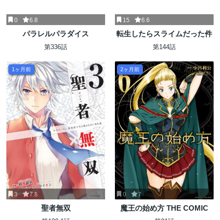
0
6.8
15
6.6
パラレルパラダイス
転生したらスライムだった件
第336話
第144話
1ヶ月前
2ヶ月前
3
7.8
0
7
聖者無双
魔王の始め方 THE COMIC