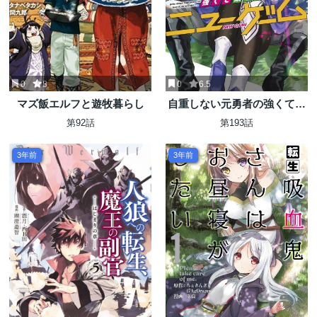
0
8
0
6.5
マズ飯エルフと遊牧暮らし
自重しない元勇者の強くて楽
しいニューゲーム
第92話
第193話
3年前
3年前