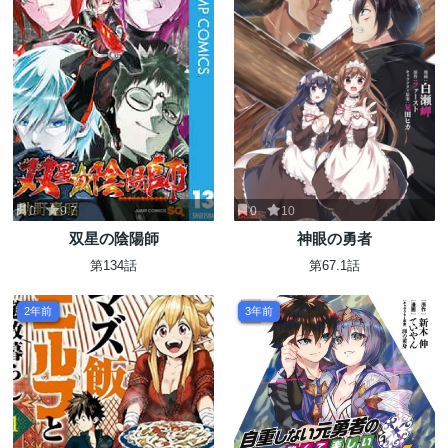
0
9.7
0
10
双星の陰陽師
神眼の勇者
第134話
第67.1話
2年前
3年前