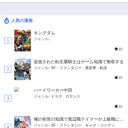
人気の漫画
キングダム
ジャンル:
1
10
追放された転生重騎士はゲーム知識で無双する
ジャンル:
SF・ファンタジー
,
異世界・転生
2
10
ハードワーカー中田
ジャンル:
ドラマ
,
ロマンス
3
10
俺の前世の知識で底辺職テイマーが上級職にな
ってしまいそうな件
ジャンル:
SF・ファンタジー
,
ギャグ・コメディ
4