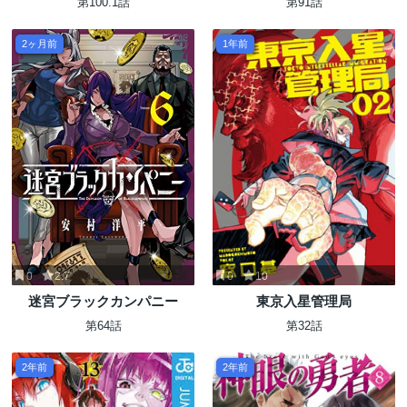
第100.1話
第91話
2ヶ月前
1年前
0
2.7
0
10
迷宮ブラックカンパニー
東京入星管理局
第64話
第32話
2年前
2年前