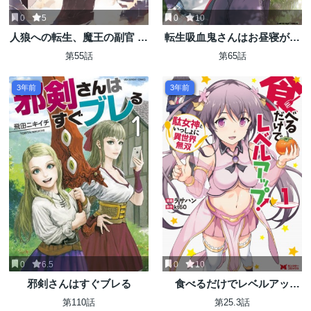
0
5
0
10
人狼への転生、魔王の副官 は
転生吸血鬼さんはお昼寝がし
じまりの章
たい
第55話
第65話
3年前
3年前
0
6.5
0
10
邪剣さんはすぐブレる
食べるだけでレベルアッ
プ！ ～駄女神といっしょに
第110話
第25.3話