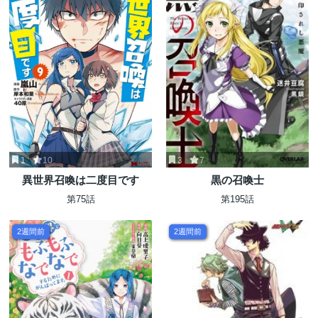
1
10
3
7
異世界召喚は二度目です
黒の召喚士
第75話
第195話
2週間前
2週間前