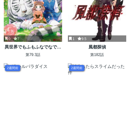
0
7
1
9.5
異世界でもふもふなでなです
風都探偵
るためにがんばってます。
第79.3話
第182話
2週間前
2週間前