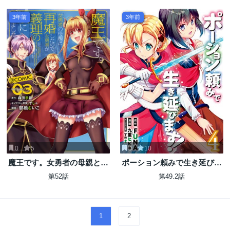
異世界無双～
3年前
3年前
0
5
0
10
魔王です。女勇者の母親と再
ポーション頼みで生き延びま
婚したので、女勇者が義理の
す！
第52話
第49.2話
娘になりました。
1
2