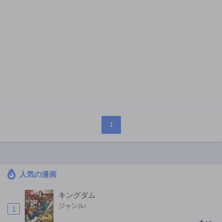
1
人気の漫画
キングダム
ジャンル:
1