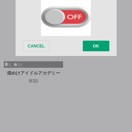
0
10
煌めけアイドルアカデミー
第3話