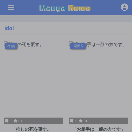
Idol
2日前
1週間前
0
10
0
10
推しの死を覆す。
「お相手は一般の方です」