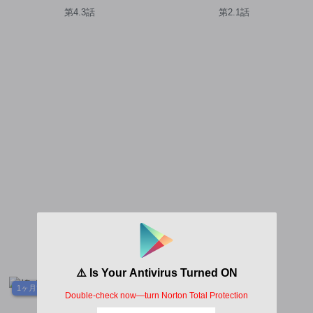
第4.3話
第2.1話
1ヶ月前