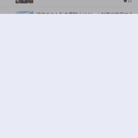
10
追放された転生重騎士はゲーム知識で無双する
ジャンル:
SF・ファンタジー
,
異世界・転生
2
10
ハードワーカー中田
ジャンル:
ドラマ
,
ロマンス
3
10
俺の前世の知識で底辺職テイマーが上級職にな
ってしまいそうな件
ジャンル:
SF・ファンタジー
,
ギャグ・コメディ
4
10
ヤニねこ
ジャンル:
5
10