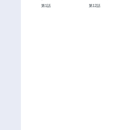
れますか?～バズ中毒
先
第1話
第12話
コスプレイヤーの場
合～