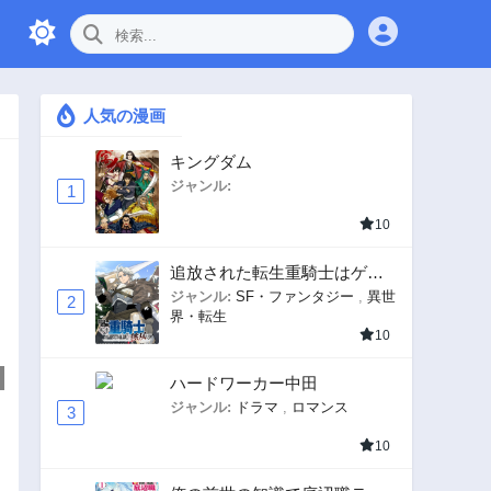
人気の漫画
キングダム
ジャンル:
1
10
追放された転生重騎士はゲー
ム知識で無双する
ジャンル:
SF・ファンタジー
,
異世
2
界・転生
10
ハードワーカー中田
ジャンル:
ドラマ
,
ロマンス
3
10