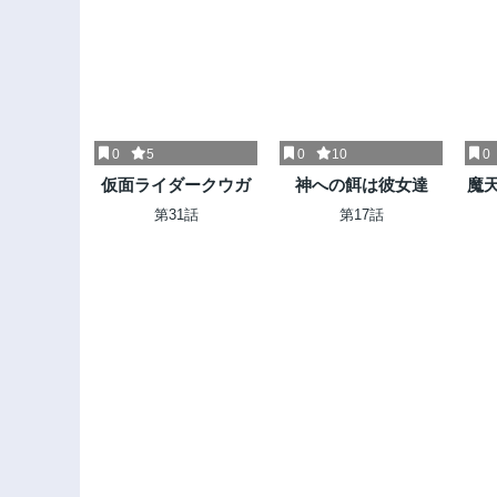
0
5
0
10
0
仮面ライダークウガ
神への餌は彼女達
魔天
第31話
第17話