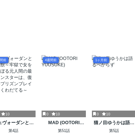
週間前
4週間前
1ヶ月前
10
0
10
0
10
ェヴォーダンとい
MAD (OOTORI
猫ノ目ゆうかは語る
獣～牢獄で女をむ
YUUSUKE)
べからず
第4話
第51話
第5話
ぼる元人間の最凶