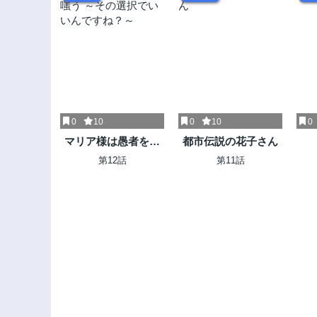
0
10
0
10
0
マリア様は愚者を嗤
都市伝説の花子さん
う ～その選択でいい
第12話
第11話
んですね？～