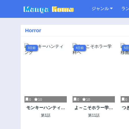
ジャンル
ラ
Horror
3日前
4日前
5
0
10
0
10
0
モンキーハンティン
よ～こそホラー学科
つ
グ
へ
第1話
第11話