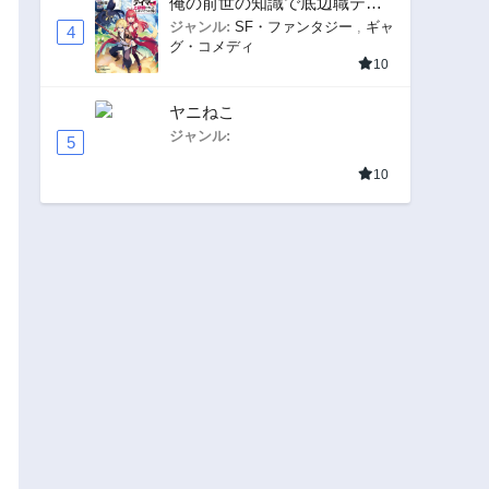
俺の前世の知識で底辺職テイ
マーが上級職になってしまい
ジャンル:
SF・ファンタジー
,
ギャ
4
グ・コメディ
そうな件
10
ヤニねこ
ジャンル:
5
10