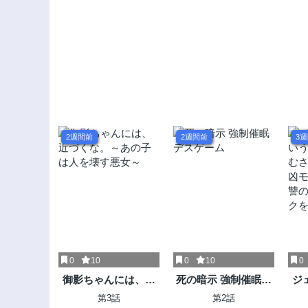
2週間前
2週間前
3
0
10
0
10
0
御影ちゃんには、近
死の暗示 強制催眠デ
ジ
づくな。～あの子は
スゲーム
う
第3話
第2話
人を壊す悪女～
さ