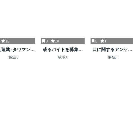
10
0
10
0
1
遊戯 -タワマンク
或るバイトを募集し
口に関するアンケー
エスト-
ています
ト
第3話
第4話
第4話