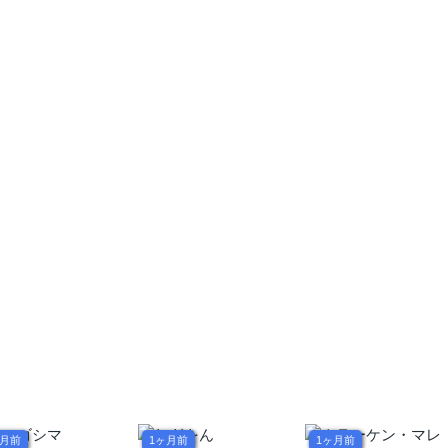
ンスターは、復讐
プリズンブレイク
をくわだてる～
ヶ月前
1ヶ月前
1ヶ月前