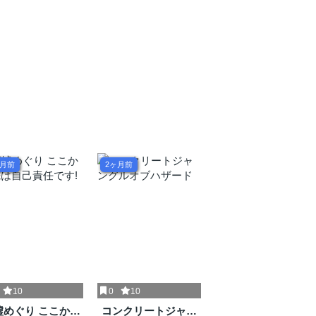
ヶ月前
2ヶ月前
10
0
10
墟めぐり ここから
コンクリートジャン