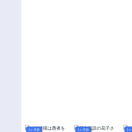
モ
の
1ヶ月前
1ヶ月前
1