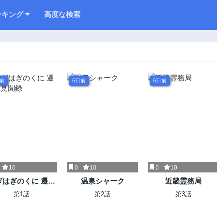
ンキング
高度な検索
日前
6日前
6日前
10
0
10
0
10
ぎはぎのくに 遷移
温泉シャーク
近畿霊務局
圏見聞録
第1話
第2話
第3話