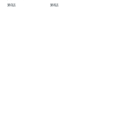
は自己責任です!
グルオブハザード
第0話
第8話