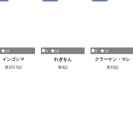
10
0
10
0
10
インゴシマ
れぎをん
クラーケン・マレ
第153.5話
第4話
第15話