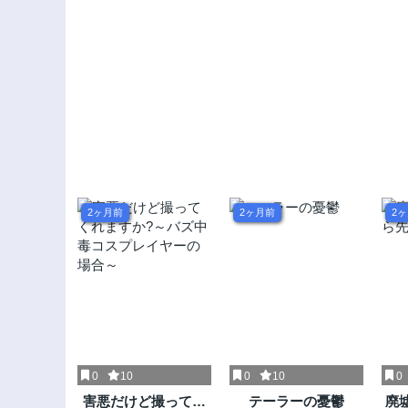
2ヶ月前
2ヶ月前
2
0
10
0
10
0
害悪だけど撮ってく
テーラーの憂鬱
廃