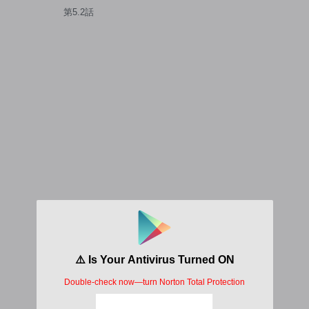
目指して男騎士になった僕
第5.2話
は、ヤリモク女たちに身体を
狙われまくる