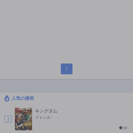
1
人気の漫画
キングダム
ジャンル:
1
10