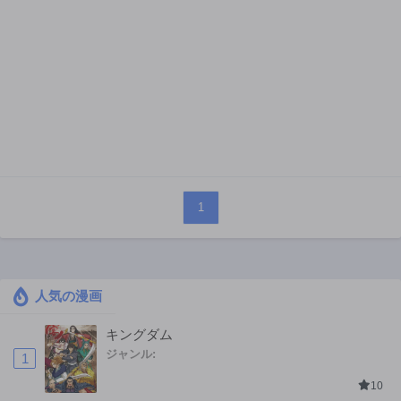
1
人気の漫画
キングダム
ジャンル:
1
10