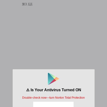
嬢と冷酷軍人の完璧なる離婚
第3.1話
計画