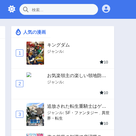
人気の漫画
キングダム
ジャンル:
1
10
お気楽領主の楽しい領地防衛
〜生産系魔術で名もなき村を
ジャンル:
2
最強の城塞都市に〜
10
追放された転生重騎士はゲー
ム知識で無双する
ジャンル:
SF・ファンタジー
,
異世
3
界・転生
10