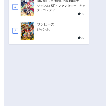
俺の前世の知識で底辺職テイ
マーが上級職になってしまい
ジャンル:
SF・ファンタジー
,
ギャ
4
グ・コメディ
そうな件
10
ワンピース
ジャンル:
5
10