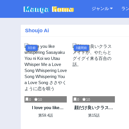
ジャンル
ラ
Shoujo Ai
3日前
3週間前
0
10
0
10
I love you like
顔だけ良いクラスメ
whispering
イトが、やたらとグ
第59.4話
第15話
Sasayaku You ni Koi
イグイ来る百合の
wo Utau Whisper Me
話。