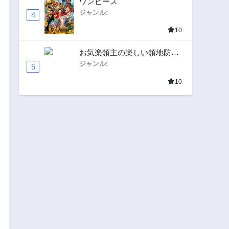
ワンピース
ジャンル:
4
10
お気楽領主の楽しい領地防衛
〜生産系魔術で名もなき村を
ジャンル:
5
最強の城塞都市に〜
10