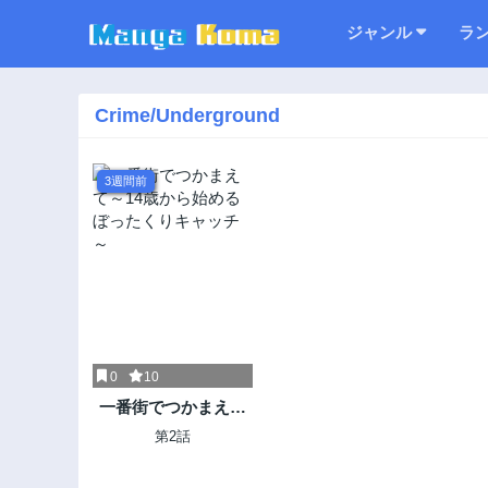
ジャンル
ラ
Crime/Underground
3週間前
0
10
一番街でつかまえて
～14歳から始めるぼ
第2話
ったくりキャッチ～