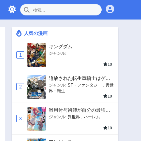
人気の漫画
キングダム
ジャンル:
1
10
追放された転生重騎士はゲー
ム知識で無双する
ジャンル:
SF・ファンタジー
,
異世
2
界・転生
10
雑用付与術師が自分の最強に
気付くまで
ジャンル:
異世界
,
ハーレム
3
10