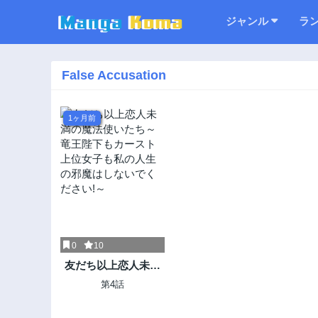
ジャンル
ラ
False Accusation
1ヶ月前
0
10
友だち以上恋人未満
の魔法使いたち～竜
第4話
王陛下もカースト上
位女子も私の人生の