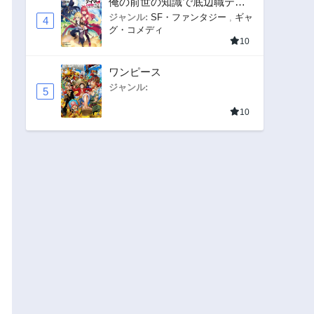
俺の前世の知識で底辺職テイ
マーが上級職になってしまい
ジャンル:
SF・ファンタジー
,
ギャ
4
グ・コメディ
そうな件
10
ワンピース
ジャンル:
5
10