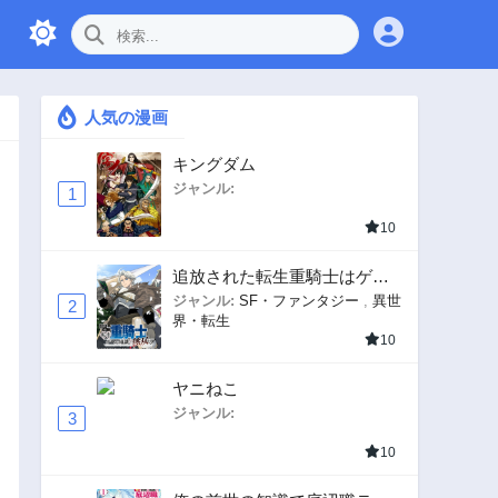
人気の漫画
キングダム
ジャンル:
1
10
追放された転生重騎士はゲー
ム知識で無双する
ジャンル:
SF・ファンタジー
,
異世
2
界・転生
10
ヤニねこ
ジャンル:
3
10