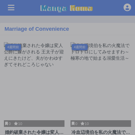
Marriage of Convenience
4週間前
4週間前
0
10
0
10
婚約破棄された令嬢は変人公
冷血辺境伯を私の火魔法でト