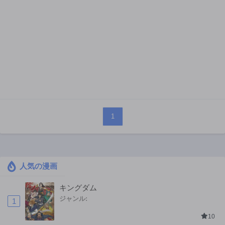
1
人気の漫画
キングダム
ジャンル:
1
10