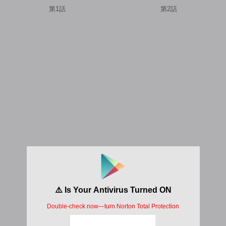
爵に嫁がされる 王太子が迎え
ロトロにしてみせますわ～極
第1話
第2話
にきたけど、夫がかわゆすぎ
寒の地で始まる溺愛生活～
てそれどころじゃない