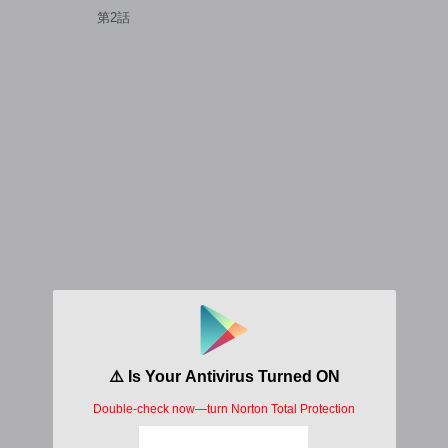
一の料理を作ります!～追放令
第2話
嬢の辺境カフェは今日も大人
気～