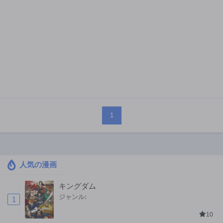
1
人気の漫画
キングダム
ジャンル:
1
10