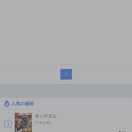
1
人気の漫画
キングダム
ジャンル:
1