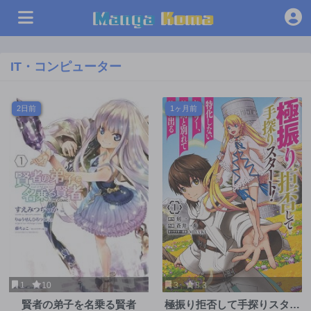
IT・コンピューター
2日前
1ヶ月前
1
10
3
8.3
賢者の弟子を名乗る賢者
極振り拒否して手探りスター