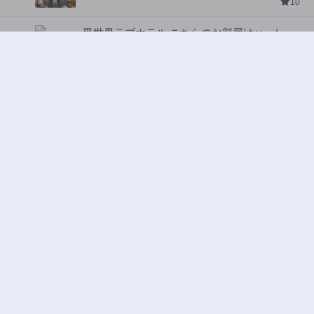
10
異世界ラブホテル こちらのお部屋はハーレム
です
ジャンル:
Harem
,
Ecchi
2
10
追放された転生重騎士はゲーム知識で無双する
ジャンル:
SF・ファンタジー
,
異世界・転生
3
10
ハンター×ハンター
ジャンル:
アクション
,
ドラマ
4
10
ワンピース
ジャンル:
5
10