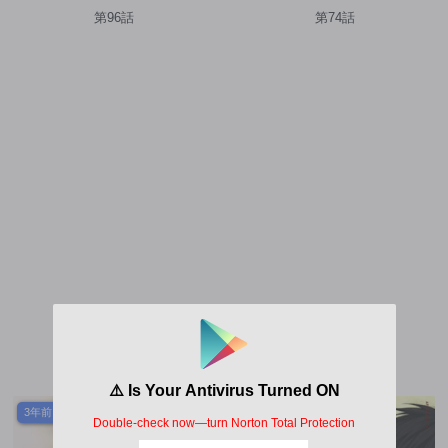
ト！ 特化しないヒーラー、
第96話
第74話
仲間と別れて旅に出る
3年前
3年前