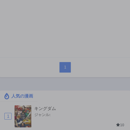
1
人気の漫画
キングダム
ジャンル:
1
10