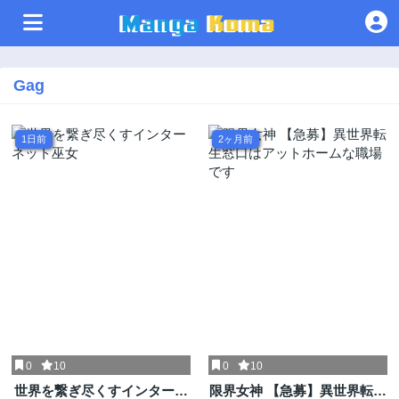
Gag
1日前
2ヶ月前
0
10
0
10
世界を繋ぎ尽くすインターネ
限界女神 【急募】異世界転生