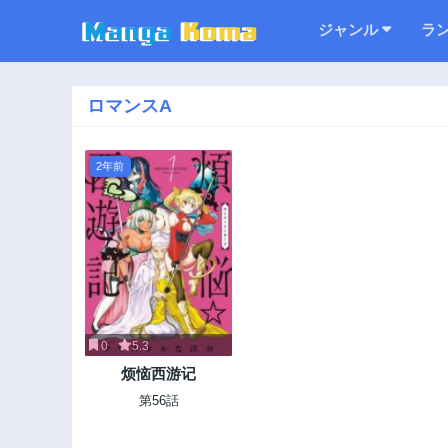
ジャンル
ラ
ロマンスA
2年前
0
5.3
烦恼西游记
第56話