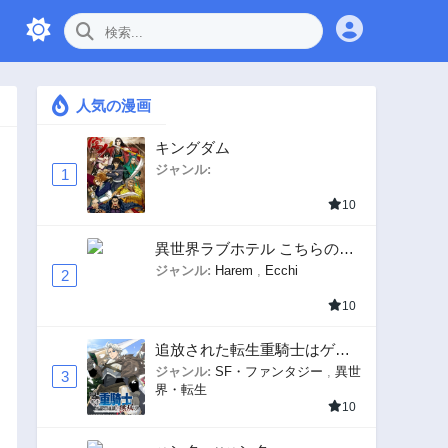
人気の漫画
キングダム
ジャンル:
1
10
異世界ラブホテル こちらのお
部屋はハーレムです
ジャンル:
Harem
,
Ecchi
2
10
追放された転生重騎士はゲー
ム知識で無双する
ジャンル:
SF・ファンタジー
,
異世
3
界・転生
10