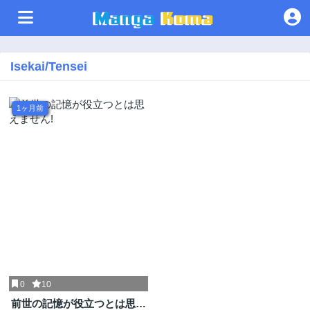
Isekai/Tensei
1ヶ月前
0
10
前世の記憶が役立つとは思え