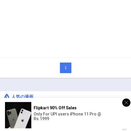
1
人気の漫画
キングダム
ジャンル:
1
10