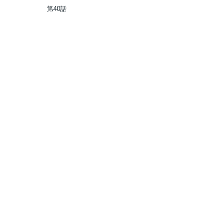
り情報発信局~
第40話