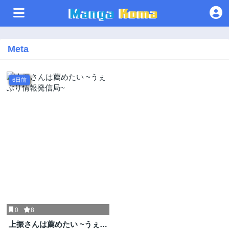
Meta
6日前
0
8
上振さんは薦めたい ~うぇぶ