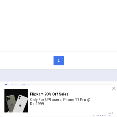
1
人気の漫画
キングダム
ジャンル:
1
10