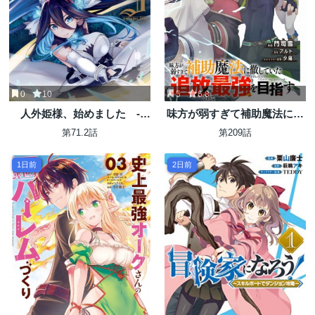
0
10
5
6.8
人外姫様、始めました -
味方が弱すぎて補助魔法に徹
FREE LIFE FANTASY
していた宮廷魔法師、追放さ
第71.2話
第209話
ONLINE-
れて最強を目指す
1日前
2日前