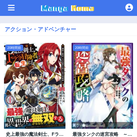
アクション・アドベンチャー
20時間前
20時間前
4
5.5
0
8
史上最強の魔法剣士、Fラン
最強タンクの迷宮攻略 ～体