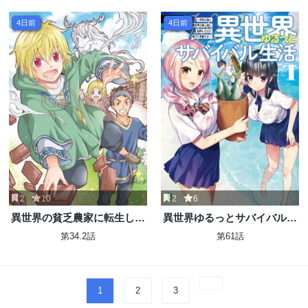
部を目指す。
そうな件
4日前
4日前
2
10
2
6
異世界の貧乏農家に転生した
異世界ゆるっとサバイバル生
ので、レンガを作って城を建
活 ～学校の皆と異世界の無人
第34.2話
第61話
てることにしました
島に転移したけど俺だけ楽勝
です～
1
2
3