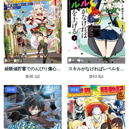
2
9.3
4
9
経験値貯蓄でのんびり傷心旅
スキルがなければレベルを上
行 ～勇者と恋人に追放された
げる～９９がカンストの世界
第48.1話
第63.4話
戦士の無自覚ざまぁ～
でレベル800万からスタート
～
3日前
3日前