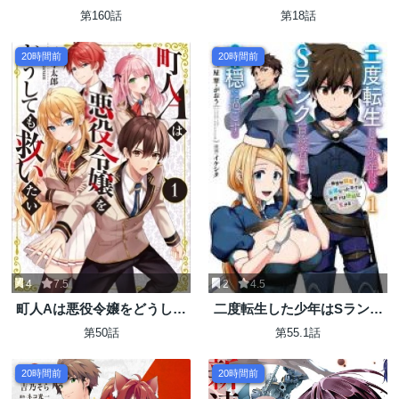
ク冒険者に転生する ～剣聖
力9999のレアスキル持ちタン
第160話
第18話
と魔帝、2つの前世を持った
ク、勇者パーティーを追放さ
男の英雄譚～
れる～
20時間前
20時間前
4
7.5
2
4.5
町人Aは悪役令嬢をどうして
二度転生した少年はSランク
も救いたい
冒険者として平穏に過ごす～
第50話
第55.1話
前世が
20時間前
20時間前