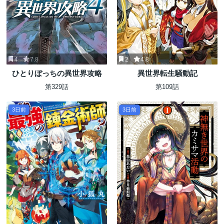
4
7.8
2
4.8
ひとりぼっちの異世界攻略
異世界転生騒動記
第329話
第109話
3日前
3日前