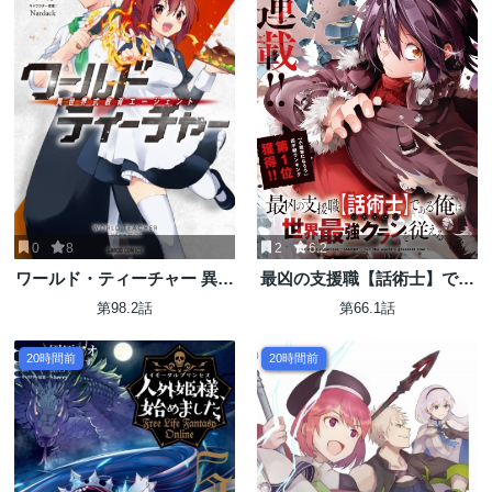
0
8
2
6.2
ワールド・ティーチャー 異世
最凶の支援職【話術士】であ
界式教育エージェント
る俺は世界最強クランを従え
第98.2話
第66.1話
る
20時間前
20時間前