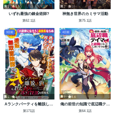
1
6.3
2
10
いずれ最強の錬金術師?
神無き世界のカミサマ活動
第62.1話
第75.1話
3日前
4日前
1
4.3
2
8.6
Aランクパーティを離脱した
俺の前世の知識で底辺職テイ
俺は、元教え子たちと迷宮深
マーが上級職になってしまい
第171話
第64.1話