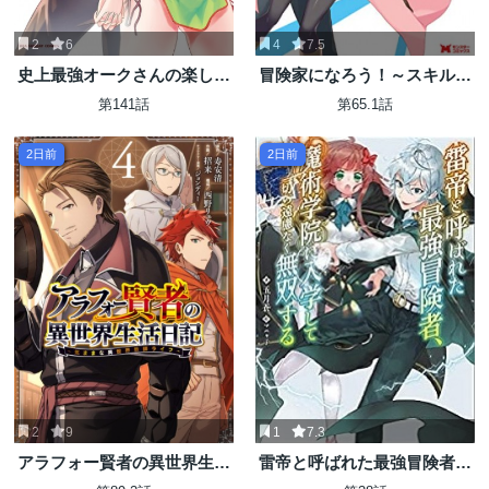
2
6
4
7.5
史上最強オークさんの楽しい
冒険家になろう！～スキルボ
種付けハーレムづくり
ードでダンジョン攻略～
第141話
第65.1話
2日前
2日前
2
9
1
7.3
アラフォー賢者の異世界生活
雷帝と呼ばれた最強冒険者、
日記 ～気ままな異世界教師ラ
魔術学院に入学して一切の遠