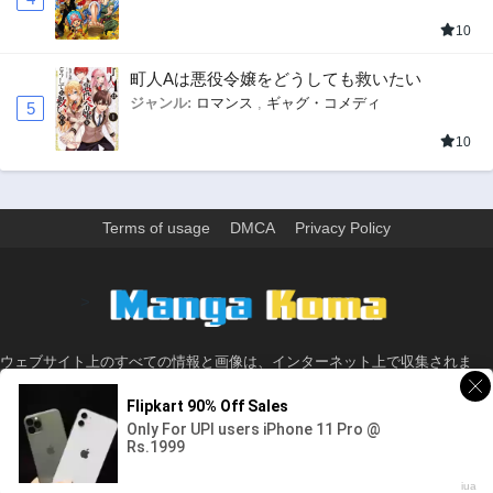
10
町人Aは悪役令嬢をどうしても救いたい
ジャンル:
ロマンス
,
ギャグ・コメディ
5
10
Terms of usage
DMCA
Privacy Policy
>
ウェブサイト上のすべての情報と画像は、インターネット上で収集されま
す。 このウェブサイトの情報については、所有していないか、責任を負いま
せん。 個人や組織に影響を与える場合は、必要に応じて、すぐに検討して削
除します。
© 2026 - Made with