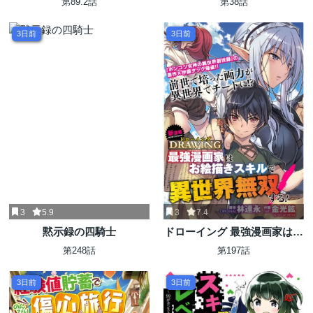
第89.2話
第38話
イフ～
慮なく無双する
3日前
3日前
3
5.9
3
7.4
黙示録の四騎士
ドローイング 最強漫画家はお
絵かきスキルで異世界無双す
第248話
第197話
る！
3日前
3日前