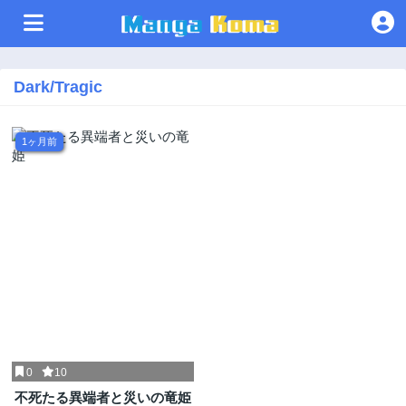
Dark/Tragic
1ヶ月前
0
10
不死たる異端者と災いの竜姫