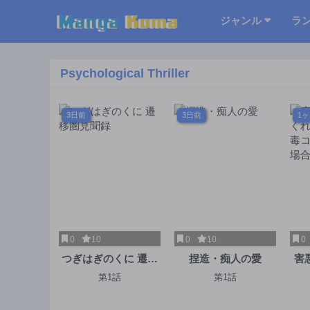
ジャンル
ラ
Psychological Thriller
3日前
3日前
1
0
10
0
10
0
つぎはぎのくに 遷移
捏造・痴人の愛
害
圏見聞録
れ
第1話
第1話
コ