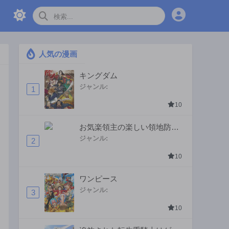
人気の漫画
キングダム
ジャンル:
1
10
お気楽領主の楽しい領地防衛
〜生産系魔術で名もなき村を
ジャンル:
2
最強の城塞都市に〜
10
ワンピース
ジャンル:
3
10