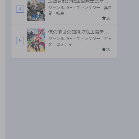
追放された転生重騎士はゲー
ム知識で無双する
ジャンル:
SF・ファンタジー
,
異世
4
界・転生
10
俺の前世の知識で底辺職テイ
マーが上級職になってしまい
ジャンル:
SF・ファンタジー
,
ギャ
5
グ・コメディ
そうな件
10