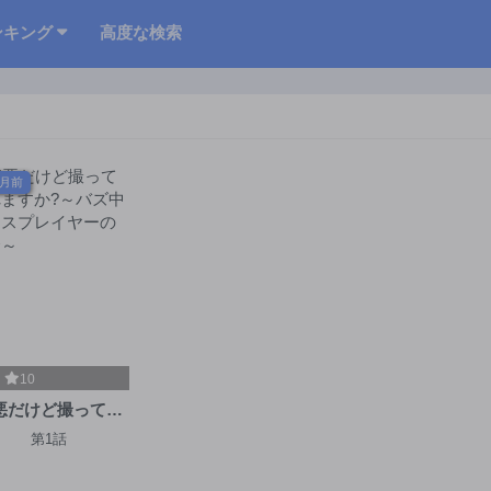
ンキング
高度な検索
ヶ月前
10
悪だけど撮ってく
ますか?～バズ中毒
第1話
スプレイヤーの場
合～