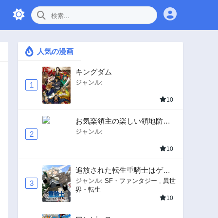
人気の漫画
キングダム
ジャンル:
1
10
お気楽領主の楽しい領地防衛
〜生産系魔術で名もなき村を
ジャンル:
2
最強の城塞都市に〜
10
追放された転生重騎士はゲー
ム知識で無双する
ジャンル:
SF・ファンタジー
,
異世
3
界・転生
10