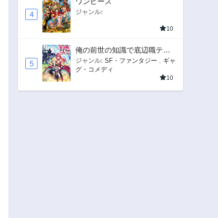
ワンピース
ジャンル:
4
10
俺の前世の知識で底辺職テイ
マーが上級職になってしまい
ジャンル:
SF・ファンタジー
,
ギャ
5
グ・コメディ
そうな件
10