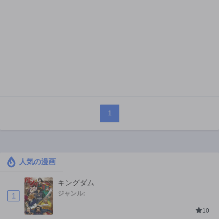
1
人気の漫画
キングダム
ジャンル:
1
10