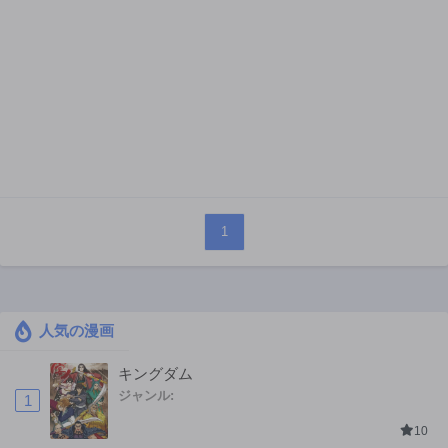
1
人気の漫画
キングダム
ジャンル:
1
10