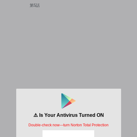
窓口はアットホームな職場で
第5話
す