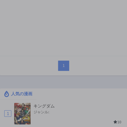
1
人気の漫画
キングダム
ジャンル:
1
10