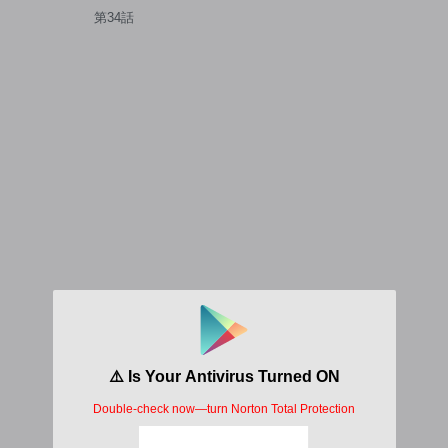
た。
第34話