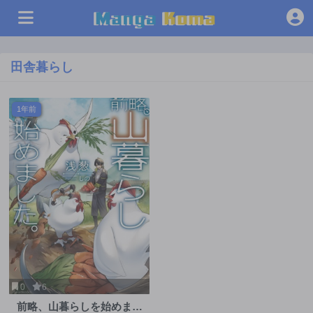
田舎暮らし
1年前
0
6
前略、山暮らしを始めまし