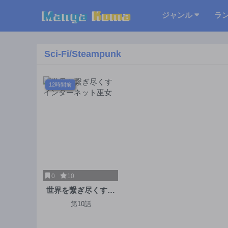
ジャンル
ラ
Sci-Fi/Steampunk
12時間前
0
10
世界を繋ぎ尽くすイ
ンターネット巫女
第10話