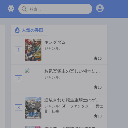
人気の漫画
キングダム
ジャンル:
1
10
お気楽領主の楽しい領地防衛
〜生産系魔術で名もなき村を
ジャンル:
2
最強の城塞都市に〜
10
追放された転生重騎士はゲー
ム知識で無双する
ジャンル:
SF・ファンタジー
,
異世
3
界・転生
10