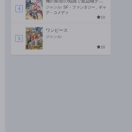
俺の前世の知識で底辺職テイ
マーが上級職になってしまい
ジャンル:
SF・ファンタジー
,
ギャ
4
グ・コメディ
そうな件
10
ワンピース
ジャンル:
5
10