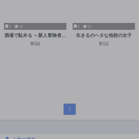
0
10
0
10
酒場で駄弁る ～新人冒険者の
生きるのヘタな他校の女子
「最高の一杯」探求記～
第2話
第1話
1