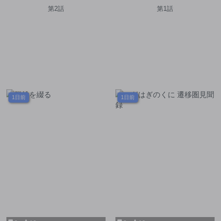
級ドラゴンと融合し望まず最
第2話
第1話
強になってしまう
1日前
1日前