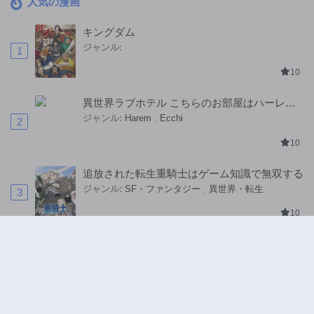
人気の漫画
キングダム
ジャンル:
1
10
異世界ラブホテル こちらのお部屋はハーレム
です
ジャンル:
Harem
,
Ecchi
2
10
追放された転生重騎士はゲーム知識で無双する
ジャンル:
SF・ファンタジー
,
異世界・転生
3
10
ハンター×ハンター
ジャンル:
アクション
,
ドラマ
4
10