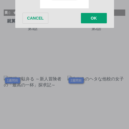
0
10
0
10
就算只是及第點也要擁抱青
魔法少女に復讐を
春！
第3話
第2話
1週間前
2週間前