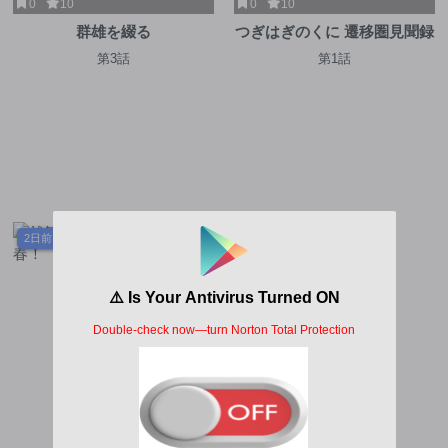
0
10
0
10
群雄を綴る
つぎはぎのくに 遷移圏見聞録
第3話
第1話
2日前
1週間前