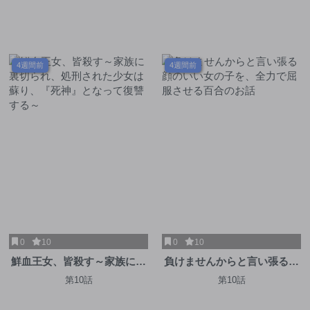
話。
4週間前
4週間前
0
10
0
10
鮮血王女、皆殺す～家族に裏
負けませんからと言い張る顔
切られ、処刑された少女は蘇
のいい女の子を、全力で屈服
第10話
第10話
り、『死神』となって復讐す
させる百合のお話
る～