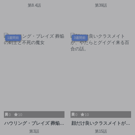
第8.4話
第39話
1週間前
3週間前
0
10
0
10
ハウリング・ブレイズ 葬焔の
顔だけ良いクラスメイトが、
剣士と不死の魔女
やたらとグイグイ来る百合の
第3話
第15話