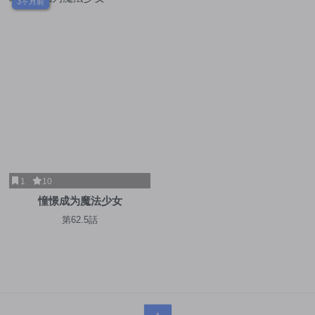
3ヶ月前
1
10
憧憬成为魔法少女
第62.5話