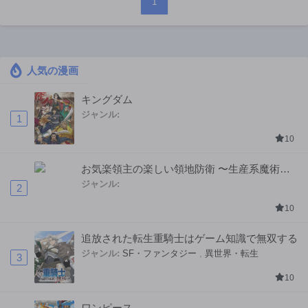
1
人気の漫画
キングダム
ジャンル:
1
10
お気楽領主の楽しい領地防衛 〜生産系魔術で
名もなき村を最強の城塞都市に〜
ジャンル:
2
10
追放された転生重騎士はゲーム知識で無双する
ジャンル:
SF・ファンタジー
,
異世界・転生
3
10
ワンピース