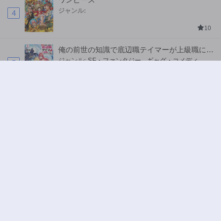
ジャンル:
4
10
俺の前世の知識で底辺職テイマーが上級職にな
ってしまいそうな件
ジャンル:
SF・ファンタジー
,
ギャグ・コメディ
5
10
Terms of usage
DMCA
Privacy Policy
>
ウェブサイト上のすべての情報と画像は、インターネット上で収集されま
す。 このウェブサイトの情報については、所有していないか、責任を負いま
せん。 個人や組織に影響を与える場合は、必要に応じて、すぐに検討して削
除します。