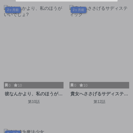
2ヶ月前
2ヶ月前
0
10
0
10
彼なんかより、私のほうがい
貴女へささげるサディスティ
いでしょ?
ック
第10話
第12話