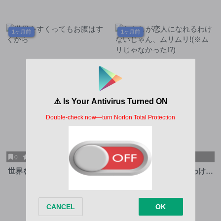
1ヶ月前
1ヶ月前
0
10
0
6.5
世界をすくってもお腹はすく
わたしが恋人になれるわけな
から
いじゃん、ムリムリ!(※ムリ
第1話
第69.5話
じゃなかった!?)