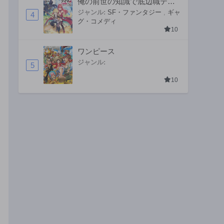
俺の前世の知識で底辺職テイ
マーが上級職になってしまい
ジャンル:
SF・ファンタジー
,
ギャ
4
グ・コメディ
そうな件
10
ワンピース
ジャンル:
5
10