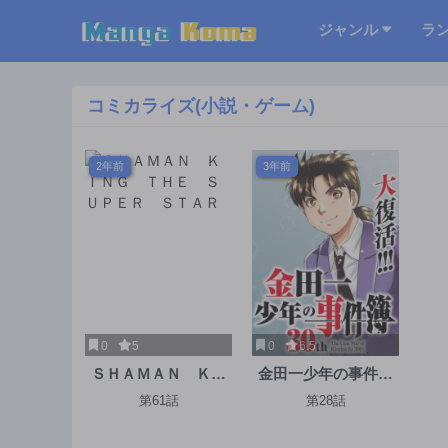
ジャンル
ラ
コミカライズ(小説・ゲーム)
2年前
3年前
0
5
0
6.5
ＳＨＡＭＡＮ ＫＩ
金田一少年の事件簿
ＮＧ ＴＨＥ ＳＵ
30th
第61話
第28話
ＰＥＲ ＳＴＡＲ