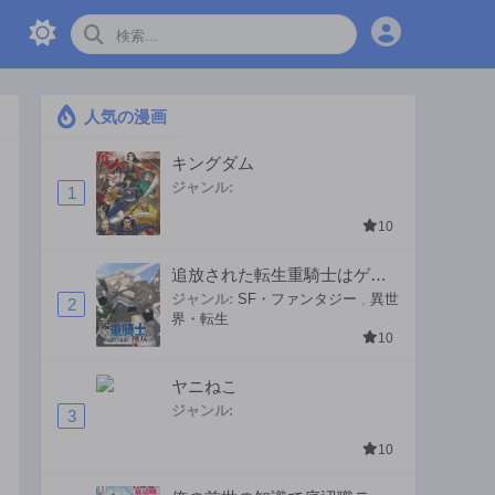
人気の漫画
キングダム
ジャンル:
1
10
追放された転生重騎士はゲー
ム知識で無双する
ジャンル:
SF・ファンタジー
,
異世
2
界・転生
10
ヤニねこ
ジャンル:
3
10