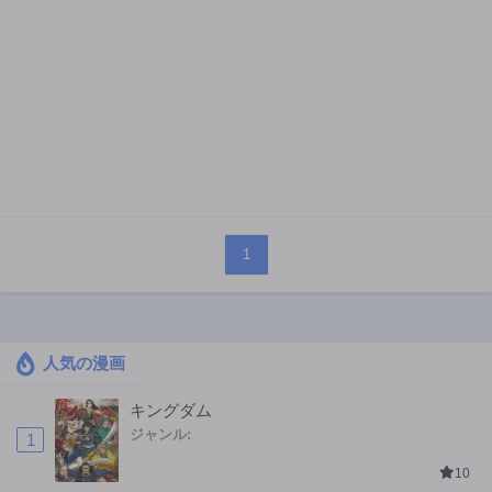
1
人気の漫画
キングダム
ジャンル:
1
10