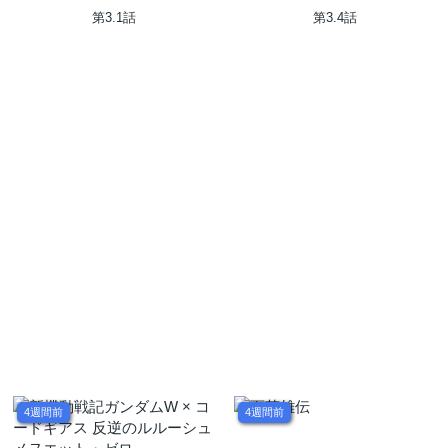
理やり後宮に嫁がされた私
からの本気のラブソング
第3.1話
第3.4話
が、後宮改革を成し遂げる～
4週間前
4週間前