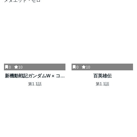
0
10
0
10
新機動戦記ガンダムW × コー
百英雄伝
ドギアス 反逆のルルーシュ
第1.1話
第1.1話
メヌエット・ゼロ