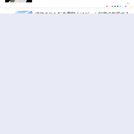
10
追放された転生重騎士はゲーム知識で無双する
ジャンル:
SF・ファンタジー
,
異世界・転生
2
10
お気楽領主の楽しい領地防衛 〜生産系魔術で
名もなき村を最強の城塞都市に〜
ジャンル:
3
10
ワンピース
ジャンル:
4
10
俺の前世の知識で底辺職テイマーが上級職にな
ってしまいそうな件
ジャンル:
SF・ファンタジー
,
ギャグ・コメディ
5
10