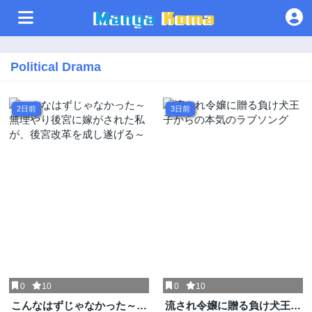
Political Drama
2日前
3日前
0
10
0
10
こんなはずじゃなかった～無
流され令嬢に贈る負け犬王子