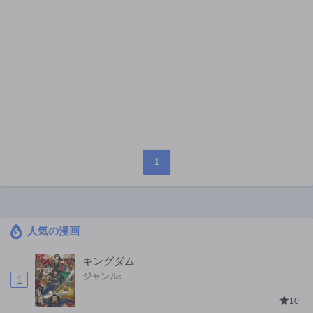
1
人気の漫画
キングダム
ジャンル:
1
10