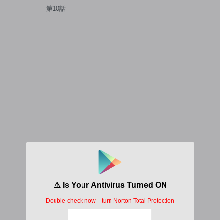
ット巫女
第10話