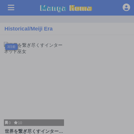
Historical/Meiji Era
3日前
0
10
世界を繋ぎ尽くすインターネ