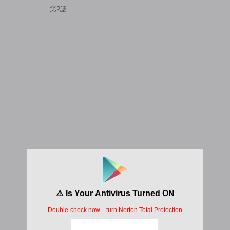
無双するダンジョン攻略～
第2話