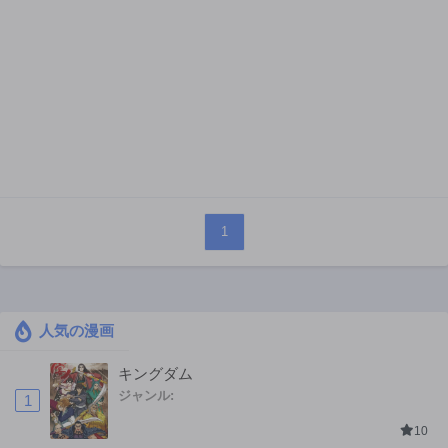
1
人気の漫画
キングダム
ジャンル:
1
10