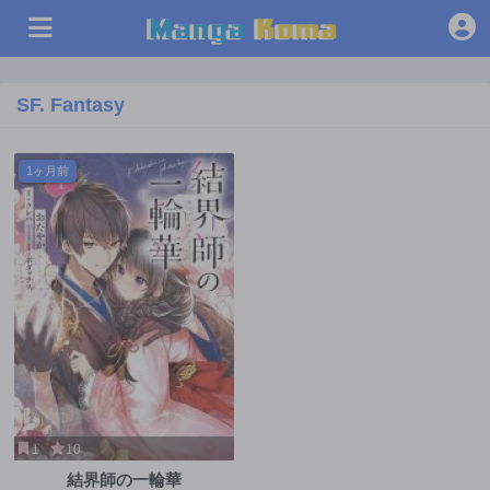
SF. Fantasy
1ヶ月前
1
10
結界師の一輪華