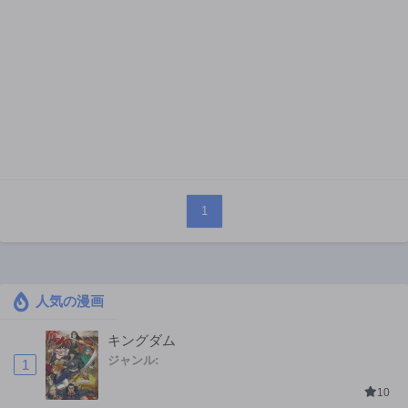
1
人気の漫画
キングダム
ジャンル:
1
10