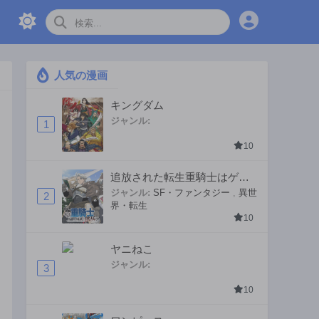
人気の漫画
キングダム
ジャンル:
1
10
追放された転生重騎士はゲー
ム知識で無双する
ジャンル:
SF・ファンタジー
,
異世
2
界・転生
10
ヤニねこ
ジャンル:
3
10