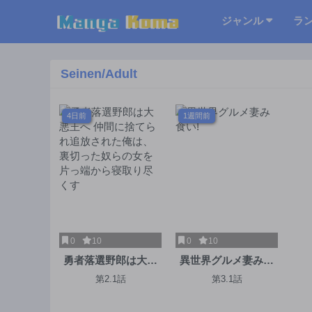
ジャンル
ラ
Seinen/Adult
4日前
1週間前
0
10
0
10
勇者落選野郎は大悪
異世界グルメ妻み食
王へ 仲間に捨てられ
い!
第2.1話
第3.1話
追放された俺は、裏
切った奴らの女を片