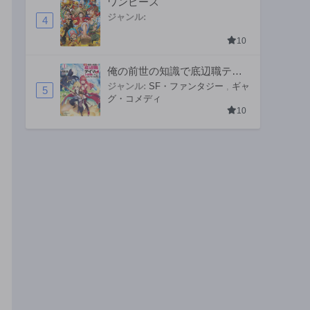
ワンピース
ジャンル:
4
10
俺の前世の知識で底辺職テイ
マーが上級職になってしまい
ジャンル:
SF・ファンタジー
,
ギャ
5
グ・コメディ
そうな件
10