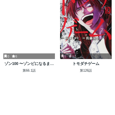
0
6
0
8.5
ゾン100 〜ゾンビになるまで
トモダチゲーム
にしたい100のこと〜
第66.1話
第126話