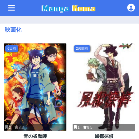
映画化
6日前
2週間前
2
8.3
1
9.5
青の祓魔師
風都探偵