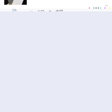
10
ハードワーカー中田
ジャンル:
ドラマ
,
ロマンス
2
10
追放された転生重騎士はゲーム知識で無双する
ジャンル:
SF・ファンタジー
,
異世界・転生
3
10
ハーレム王の異世界プレス漫遊記 ～最強無双
のおじさんはあらゆる種族を嫁にする～
ジャンル:
4
10
町人Aは悪役令嬢をどうしても救いたい
ジャンル:
ロマンス
,
ギャグ・コメディ
5
10