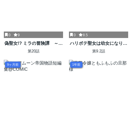
0
9
0
8.5
偽聖女!? ミラの冒険譚 ～追
ハリボテ聖女は幼女になり、
放されましたが、実は最強な
愛の重い神様と追放ライフを
第20話
第9.2話
のでセカンドライフを楽しみ
満喫する
ます！～
9ヶ月前
1年前