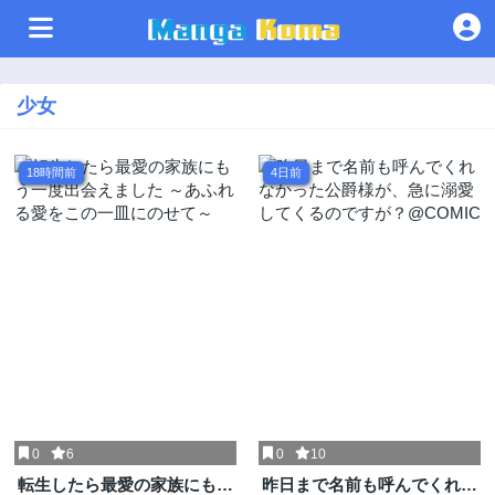
少女
18時間前
4日前
0
6
0
10
転生したら最愛の家族にもう
昨日まで名前も呼んでくれな