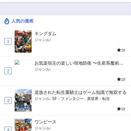
人気の漫画
キングダム
ジャンル:
1
10
お気楽領主の楽しい領地防衛 〜生産系魔術で
名もなき村を最強の城塞都市に〜
ジャンル:
2
10
追放された転生重騎士はゲーム知識で無双する
ジャンル:
SF・ファンタジー
,
異世界・転生
3
10
ワンピース
ジャンル:
4