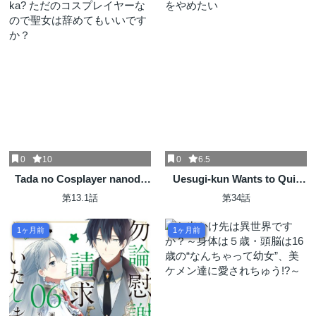
0
10
0
6.5
Tada no Cosplayer nanode
Uesugi-kun Wants to Quit
Seijo wa Yamete mo Ii desu
Being a Girl 上杉くんは女の
第13.1話
第34話
ka? ただのコスプレイヤーな
子をやめたい
ので聖女は辞めてもいいです
1ヶ月前
1ヶ月前
か？