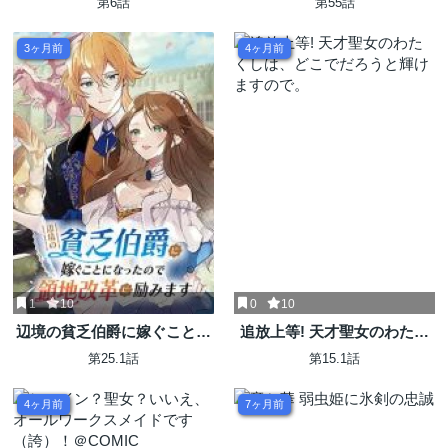
第6話
第55話
の森で幸せになります。
ら乗っ取られました 성녀였는
데 어째선지 아니게 되었습니
3ヶ月前
4ヶ月前
다
1
10
0
10
辺境の貧乏伯爵に嫁ぐことに
追放上等! 天才聖女のわたく
なったので領地改革に励みま
しは、どこでだろうと輝けま
第25.1話
第15.1話
す
すので。
4ヶ月前
7ヶ月前