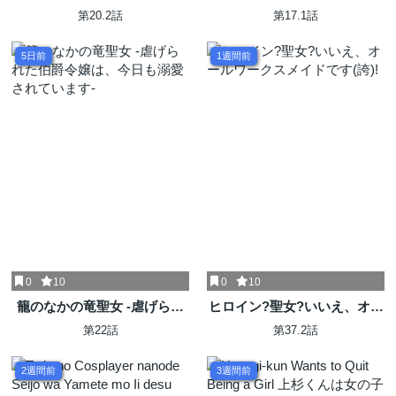
一度出会えました ～あふれる
かった公爵様が、急に溺愛し
第20.2話
第17.1話
愛をこの一皿にのせて～
てくるのですが？@COMIC
5日前
1週間前
0
10
0
10
籠のなかの竜聖女 -虐げられ
ヒロイン?聖女?いいえ、オー
た伯爵令嬢は、今日も溺愛さ
ルワークスメイドです(誇)!
第22話
第37.2話
れています-
2週間前
3週間前