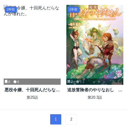
れていたのでまずはおかゆを
食べようと思います。
2年前
2年前
0
4
0
5.3
悪役令嬢、十回死んだらなん
追放冒険者のやりなおし ～
か壊れた。
妖精界で鍛えなおして自分の
第25話
第20.3話
居場所をつくる～
1
2