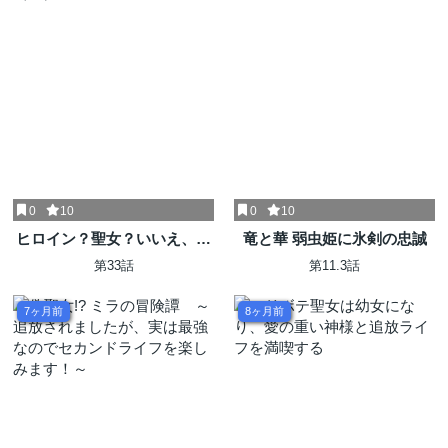
0
10
0
10
ヒロイン？聖女？いいえ、オ
竜と華 弱虫姫に氷剣の忠誠
ールワークスメイドです
第33話
第11.3話
（誇）！＠COMIC
7ヶ月前
8ヶ月前