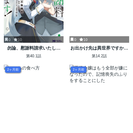
0
10
0
10
勿論、慰謝料請求いたしま
お出かけ先は異世界ですか？
す！
～身体は５歳・頭脳は16歳
第40.1話
第14.2話
の“なんちゃって幼女”、美ケ
メン達に愛されちゅう!?～
2ヶ月前
2ヶ月前