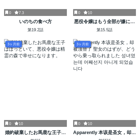
0
7.3
0
10
いのちの食べ方
悪役令嬢はもう全部が嫌にな
ったので、記憶喪失のふりを
第19.2話
第15.5話
することにした
3ヶ月前
3ヶ月前
0
10
0
10
婚約破棄したお馬鹿な王子は
Apparently 本该是圣女，却被
ほっといて、悪役令嬢は精霊
顶替了 聖女のはずが、どうや