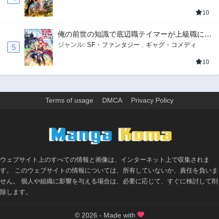
10
俺の前世の知識で底辺職テイマーが上級職にな
ってしまいそうな件
ジャンル:
SF・ファンタジー
,
ギャグ・コメディ
5
10
Terms of usage
DMCA
Privacy Policy
>
ウェブサイト上のすべての情報と画像は、インターネット上で収集されま
す。 このウェブサイトの情報については、所有していないか、責任を負いま
せん。 個人や組織に影響を与える場合は、必要に応じて、すぐに検討して削
除します。
© 2026 - Made with