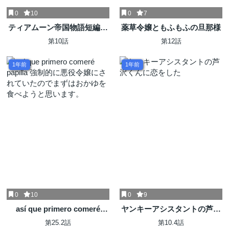
0
10
0
7
ティアムーン帝国物語短編集
薬草令嬢ともふもふの旦那様
@COMIC
第10話
第12話
1年前
1年前
0
10
0
9
así que primero comeré
ヤンキーアシスタントの芦沢
papilla 強制的に悪役令嬢にさ
くんに恋をした
第25.2話
第10.4話