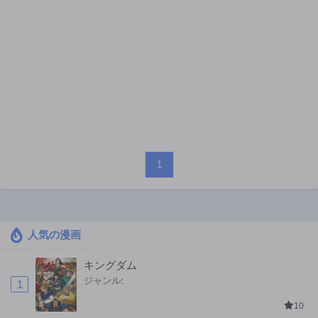
1
人気の漫画
キングダム
ジャンル:
1
10