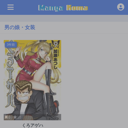
男の娘・女装
3年前
0
10
くろアゲハ