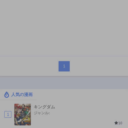
1
人気の漫画
キングダム
ジャンル:
1
10