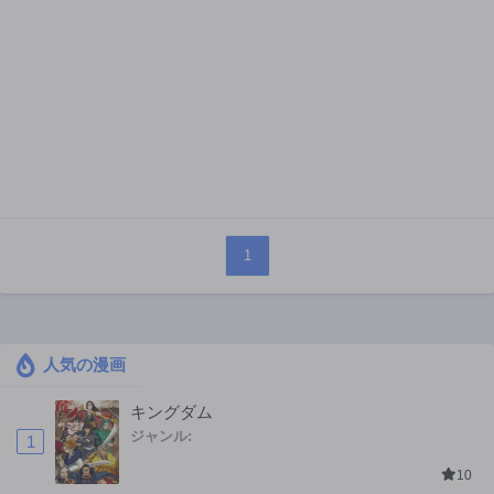
1
人気の漫画
キングダム
ジャンル:
1
10