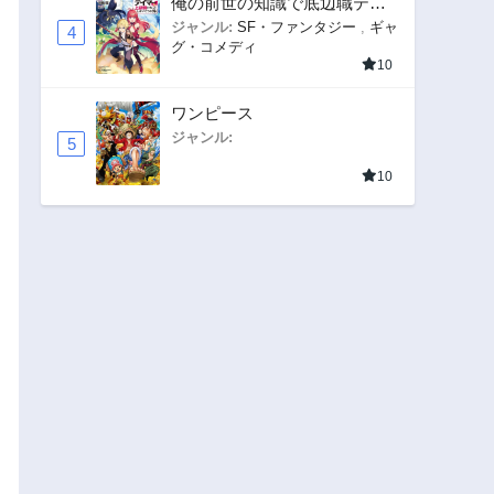
俺の前世の知識で底辺職テイ
マーが上級職になってしまい
ジャンル:
SF・ファンタジー
,
ギャ
4
グ・コメディ
そうな件
10
ワンピース
ジャンル:
5
10