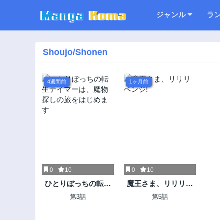
ジャンル
ラ
Shoujo/Shonen
4週間前
1ヶ月前
0
10
0
10
ひとりぼっちの転生
魔王さま、リリリベ
テイマーは、魔物探
ンジ!
第3話
第5話
しの旅をはじめます