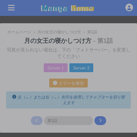
ホームページ
›
月の女王の寝かしつけ方
›
第1話
月の女王の寝かしつけ方
- 第1話
写真が見られない場合は、下の「フォトサーバー」を変更し
てください
Server 1
Server 2
エラーを報告
左（←）または右（→）矢印を使用してチャプターを切り替
えます